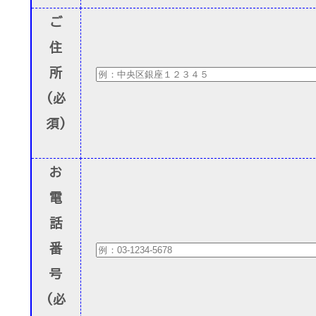
ご
住
所
(必
須)
お
電
話
番
号
(必