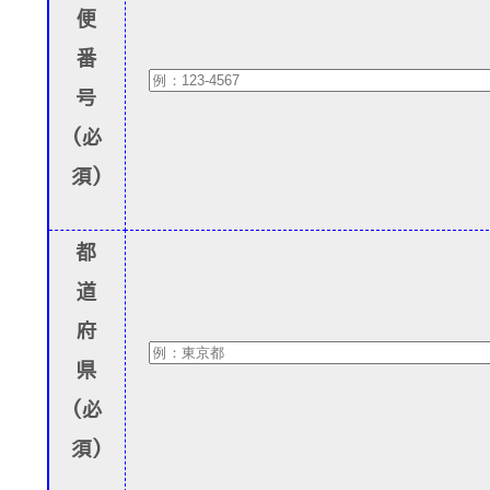
便
番
号
(必
須)
都
道
府
県
(必
須)