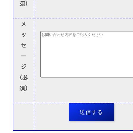
須)
メ
ッ
セ
ー
ジ
(必
須)