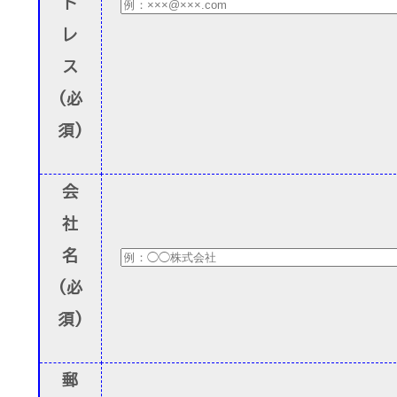
ド
レ
ス
(必
須)
会
社
名
(必
須)
郵