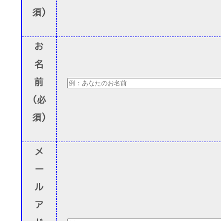
須)
お
名
前
(必
須)
メ
ー
ル
ア